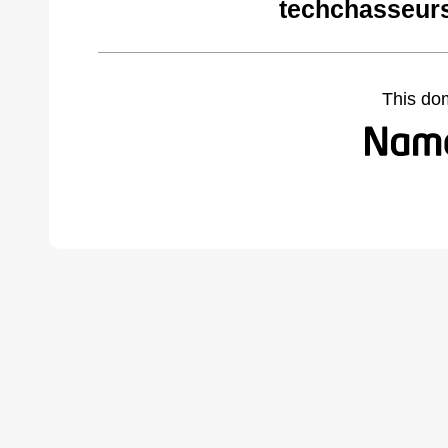
techchasseur
This do